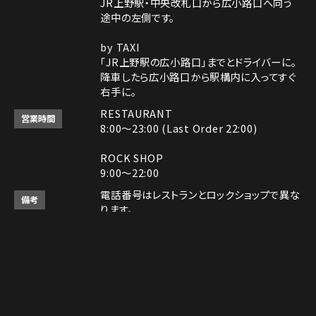
JR上野駅・中央改札口から広小路口へ向う
途中の左側です。
by TAXI
「JR上野駅の広小路口」までとドライバーに。
降車したら広小路口から駅構内に入ってすぐ
右手に。
RESTAURANT
営業時間
8:00～23:00 (Last Order 22:00)
ROCK SHOP
9:00～22:00
電話番号はレストランとロックショップで異な
備考
ります。
レストラン： 03-5826-5821
ロックショップ： 03-5826-5894
決済方法
Instagram
Instagram
MAP
MAP
tap to call
tap to call
Reservation
Reservation