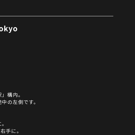
Tokyo
駅」構内。
途中の左側です。
に。
ぐ右手に。